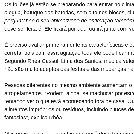
Os foliões já estão se preparando para entrar no clim
alegria, batuque das baterias, som alto nos blocos, cl
perguntar se o seu animalzinho de estimação também
deve ser feita é: Ele ficará por aqui ou irá junto com 
É preciso avaliar primeiramente as características e
correta, pois com essa agitação toda ele pode ficar mu
Segundo Rhéa Cassuli Lima dos Santos, médica veterin
não são muito adeptos das festas e das mudanças na r
Pessoas diferentes no mesmo ambiente aumentam o ri
atropelamentos. “Podem, ainda, se machucar por estres
tentando ver o que está acontecendo fora de casa. O
alimentos impróprios ou resíduos, incluindo bitucas de
fantasias”, explica Rhéa.
Mas quais os cuidados então que você deve ter com