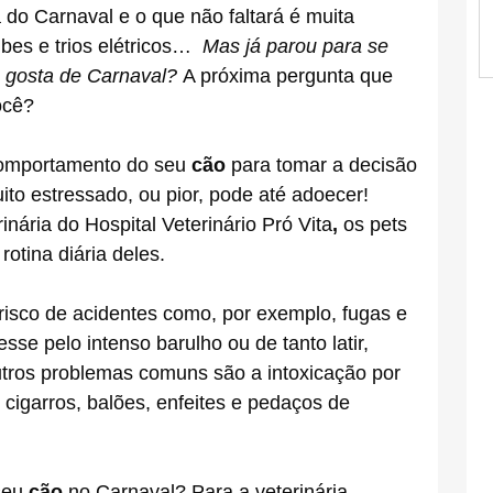
a do Carnaval e o que não faltará é muita
ubes e trios elétricos…
Mas já parou para se
 gosta de Carnaval?
A próxima pergunta que
você?
 comportamento do seu
cão
para tomar a decisão
ito estressado, ou pior, pode até adoecer!
ária do Hospital Veterinário Pró Vita
,
os pets
otina diária deles.
sco de acidentes como, por exemplo, fugas e
se pelo intenso barulho ou de tanto latir,
utros problemas comuns são a intoxicação por
 cigarros, balões, enfeites e pedaços de
 seu
cão
no Carnaval? Para a veterinária,