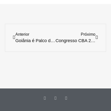
Anterior
Próximo
Goiânia é Palco da 45ª Edição do CBA: Um Encontro Estratégico para Inovação e Parcerias
Congresso CBA 2026: Goiânia Reúne Elite da Medicina Veterinária para Quatro Dias de Inovação e Negócios