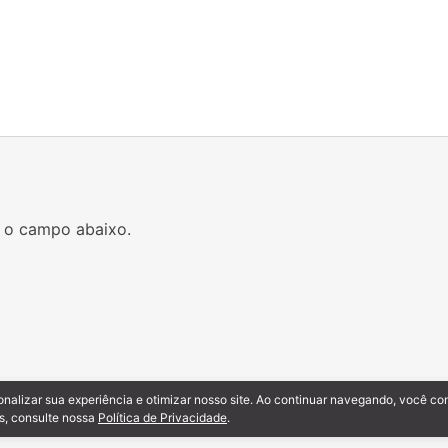
a o campo abaixo.
onalizar sua experiência e otimizar nosso site. Ao continuar navegando, você c
ados.
s, consulte nossa
Política de Privacidade
.