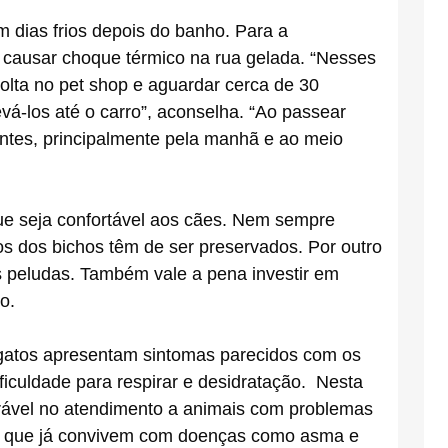
m dias frios depois do banho. Para a
 causar choque térmico na rua gelada. “Nesses
volta no pet shop e aguardar cerca de 30
evá-los até o carro”, aconselha. “Ao passear
entes, principalmente pela manhã e ao meio
 que seja confortável aos cães. Nem sempre
s dos bichos têm de ser preservados. Por outro
 peludas. Também vale a pena investir em
o.
 gatos apresentam sintomas parecidos com os
iculdade para respirar e desidratação. Nesta
erável no atendimento a animais com problemas
os e que já convivem com doenças como asma e