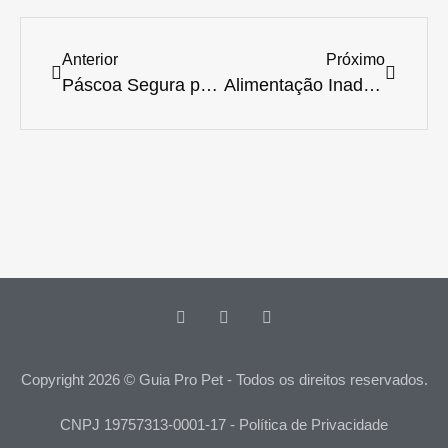
Anterior
Próximo
Páscoa Segura para Pets: Alerta Veterinário para Intoxicações por Alimentos Festivos
Alimentação Inadequada Compromete o Futuro de 70% dos Filhotes de Cães e Gatos no Brasil
Copyright 2026 © Guia Pro Pet - Todos os direitos reservados.
CNPJ 19757313-0001-17 - Política de Privacidade