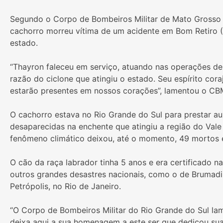
Segundo o Corpo de Bombeiros Militar de Mato Grosso 
cachorro morreu vítima de um acidente em Bom Retiro (
estado.
“Thayron faleceu em serviço, atuando nas operações de
razão do ciclone que atingiu o estado. Seu espírito co
estarão presentes em nossos corações”, lamentou o C
O cachorro estava no Rio Grande do Sul para prestar au
desaparecidas na enchente que atingiu a região do Vale
fenômeno climático deixou, até o momento, 49 mortos 
O cão da raça labrador tinha 5 anos e era certificado 
outros grandes desastres nacionais, como o de Brumadi
Petrópolis, no Rio de Janeiro.
“O Corpo de Bombeiros Militar do Rio Grande do Sul la
deixa aqui a sua homenagem a este ser que dedicou sua 