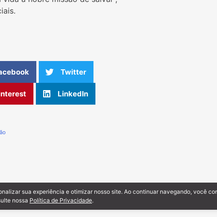
iais.
acebook
Twitter
interest
LinkedIn
cão
onalizar sua experiência e otimizar nosso site. Ao continuar navegando, você c
sulte nossa
Política de Privacidade
.
ados.