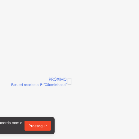
PRÓXIMO
Barueri recebe a 1ª “Cãominhada”
oncorda com o
Prosseguir