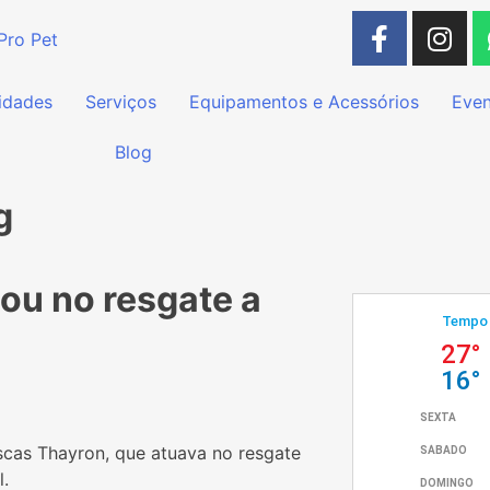
idades
Serviços
Equipamentos e Acessórios
Even
Blog
g
ou no resgate a
scas Thayron, que atuava no resgate
l.