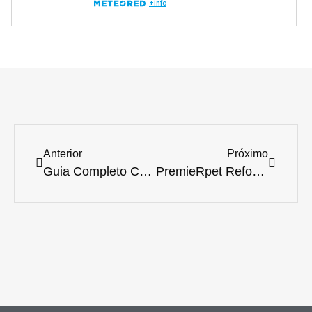
Anterior
Próximo
Guia Completo Cães Brasil: Tudo que Tutores Precisam Saber para um Companheiro Feliz e Saudável
PremieRpet Reforça Liderança Científica no 2º CBNEV com Foco em Nutrição Clínica e Oncologia Veterinária