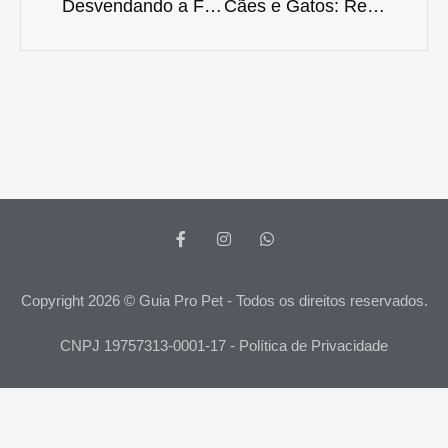
Desvendando a Fronteira: Guia Completo para Veterinários Brasileiros que Sonham em Atuar nos EUA
Cães e Gatos: Relatos de Esperança e Resiliência em Resgates Pós-Terremoto na Venezuela
Copyright 2026 © Guia Pro Pet - Todos os direitos reservados.
CNPJ 19757313-0001-17 - Política de Privacidade