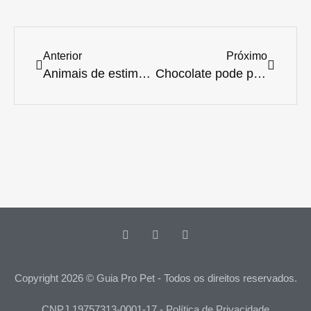
Anterior
Próximo
Animais de estimação podem ajudar na cura e prevenção de doenças
Chocolate pode provocar danos à saúde dos animais e até levar à morte
Copyright 2026 © Guia Pro Pet - Todos os direitos reservados.
CNPJ 19757313-0001-17 - Política de Privacidade