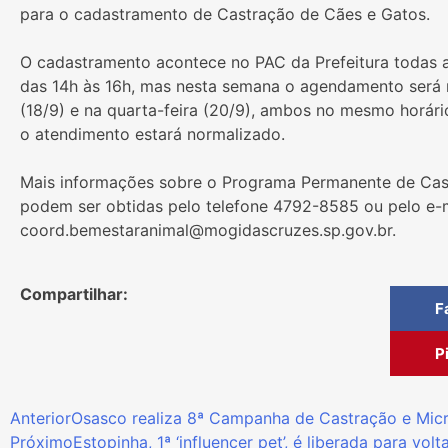
para o cadastramento de Castração de Cães e Gatos.
O cadastramento acontece no PAC da Prefeitura todas as
das 14h às 16h, mas nesta semana o agendamento será 
(18/9) e na quarta-feira (20/9), ambos no mesmo horár
o atendimento estará normalizado.
Mais informações sobre o Programa Permanente de Cas
podem ser obtidas pelo telefone 4792-8585 ou pelo e-
coord.bemestaranimal@mogidascruzes.sp.gov.br.
Compartilhar:
F
P
Anterior
Osasco realiza 8ª Campanha de Castração e Mic
Próximo
Estopinha, 1ª ‘influencer pet’, é liberada para vol