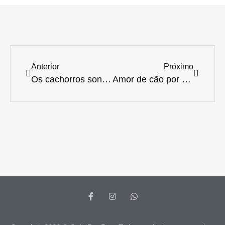
Anterior
Próximo
Os cachorros sonham como nós?
Amor de cão por donos é semelhante ao do bebê pelos pais