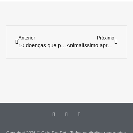
Anterior
Próximo
10 doenças que podem passar do cachorro para o dono
Animalíssimo apresenta novidades e comemora crescimento no mercado
Copyright 2026 © Guia Pro Pet - Todos os direitos reservados.