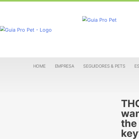
HOME
EMPRESA
SEGUIDORES & PETS
E
THO
wan
the
key